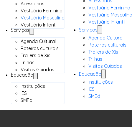
Acessórios
Acessórios
Vestuário Feminino
Vestuário Feminino
Vestuário Masculin
Vestuário Masculino
Vestuário Infantil
Vestuário Infantil
Serviços
Serviços
Agenda Cultural
Agenda Cultural
Roteiros culturais
Roteiros culturais
Trailers de Xis
Trailers de Xis
Trilhas
Trilhas
Visitas Guiadas
Visitas Guiadas
Educação
Educação
Instituições
Instituições
IES
IES
SMEd
SMEd